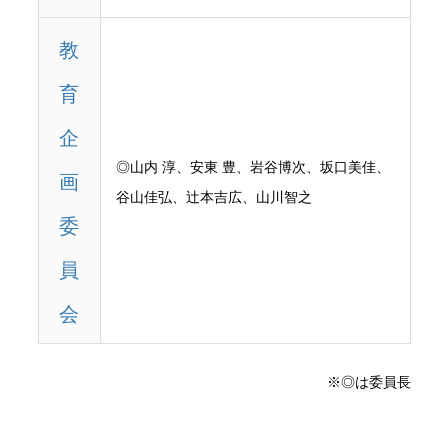
教
育
企
◎山内 淳、安東 豊、岩谷博次、坂口美佳、
画
谷山佳弘、辻本吉広、山川智之
委
員
会
※◎は委員長