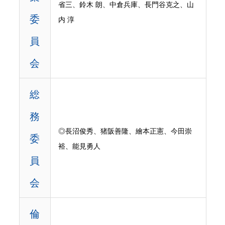
省三、鈴木 朗、中倉兵庫、長門谷克之、山
委
内 淳
員
会
総
務
◎長沼俊秀、猪阪善隆、繪本正憲、今田崇
委
裕、能見勇人
員
会
倫