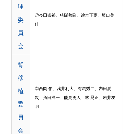
理
◎今田崇裕、猪阪善隆、繪本正憲、坂口美
委
佳
員
会
腎
移
◎西岡 伯、浅井利大、有馬秀二、内田潤
植
次、角田洋一、能見勇人、林 晃正、岩井友
委
明
員
会