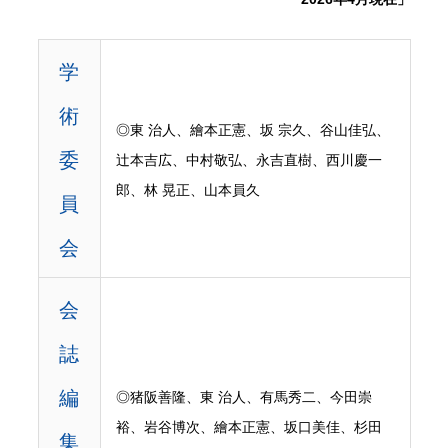
学
術
◎東 治人、繪本正憲、坂 宗久、谷山佳弘、
委
辻本吉広、中村敬弘、永吉直樹、西川慶一
郎、林 晃正、山本員久
員
会
会
誌
編
◎猪阪善隆、東 治人、有馬秀二、今田崇
裕、岩谷博次、繪本正憲、坂口美佳、杉田
集